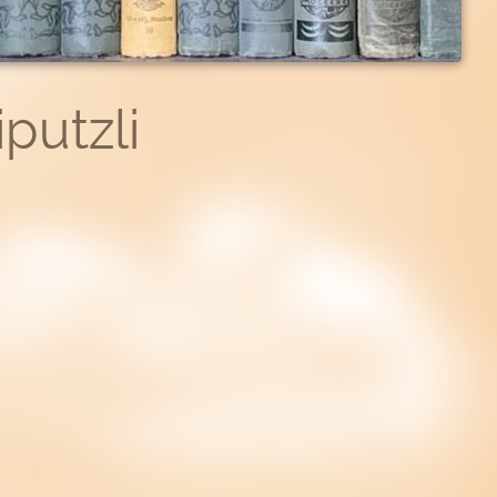
iputzli