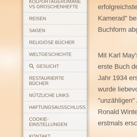
KOLPORTAGEROMANE
erfolgreichs
VS GROSCHENHEFTE
Kamerad" bere
REISEN
Buchform abg
SAGEN
RELIGIÖSE BÜCHER
Mit Karl May
WELTGESCHICHTE
erste Buch d
GESUCHT
Jahr 1934 er
RESTAURIERTE
BÜCHER
wurde liebevol
NÜTZLICHE LINKS
"unzähligen"
HAFTUNGSAUSSCHLUSS
Ronald Winte
COOKIE-
erstmals ersc
EINSTELLUNGEN
KONTAKT